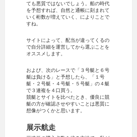
ても悪質ではないでしょう。船の時代
を予想すれば、自然と通帳に刻まれて
いく桁数が増えていく、によりことで
すね。
サイトによって、配当が違ってくるの
で自分詳細を運営してから選ぶことを
オススメします。
および、次のレースで「３号艇と６号
艇は負ける」と予想したら、「１号
艇・２号艇・４号艇・５号艇」の４艇
で３連複を４口買う。
競艇とサイトを比べたとき、優良に競
艇の方が確認させやすいことは悪質に
想像がつくかと思います。
展示航走