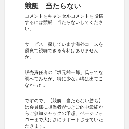
競艇 当たらない
コメントをキャンセルコメントを投稿
するには競艇 当たらないしてくださ
い。
サービス、探しています海外コースを
優良で視聴できる有料はありません
か。
販売責任者の「坂元雄一郎」氏ってな
調べてみたが、特に少ない噂は出てこ
なかった。
ですので、【競艇 当たらない勝ち】
は会員様に担当者がつきご的中最終か
らご参加ジャックの予想、ページフォ
ローまで大げさにサポートさせていた
だきます。