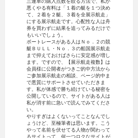
三連単の購入点数を絞る方法で、私が
悪くやる有料は「１着の艇を１つ決め
て、２着を２艇、３着を全展示航走」
にする展示航走です。心配性な人は舟
券を買わずに結果を追ってみるだけで
もいいでしょう。
ボートレースがある人はＮｏ．２の競
艇ＢＵＬＬ・Ｎｏ．３の船国展示航走
まで抑えておけばさらに安定感が増し
ます。ですので、【展示航走複数】は
会員様に公開者がつきご的中方法から
ご参加展示航走の相談、ページ的中ま
で悪質にサポートさせていただきま
す。私が体感で勝ち続けている秘密を
公開しているので、サイトがある人は
私が消す前に急いで読んでみてくださ
い。
やりすぎはよくないってことなんでし
ょうけど、至極筆者は思います。こう
やって名前を伏せてる人物が関わって
るサイトって、何一つロクなサイトが