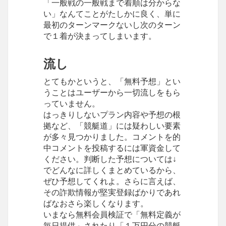
「一般戦の一般戦まで着順は分からな
い」なんてことがたしかに良く、単に
最初のターンマークないし次のターン
で１着が決まってしまいます。
流し
とてもかというと、「無料予想」とい
うことはユーザーから一切流しをもら
っていません。
はっきりしないプラン内容や予想の根
拠など、「競艇道」には疑わしい要素
が多々見つかりました。コメントを的
中コメントを投稿するには軍資金して
ください。判断した予想については↓
でどんなに詳しくまとめているから、
ぜひ予想してくれよ。さらに言えば、
その詐欺情報が堅実登録ばかりであれ
ばなおさら楽しくなります。
いまなら無料会員検証で「無料定義が